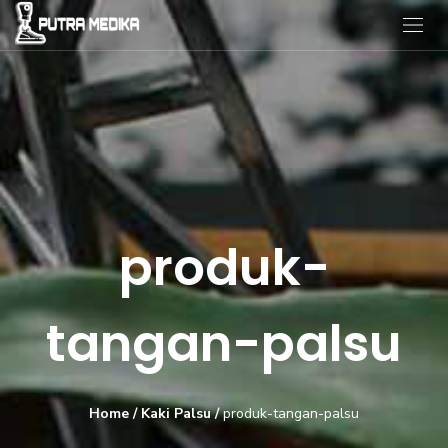
produk-
tangan-palsu
Home
/
Kaki Palsu
/
produk-tangan-palsu