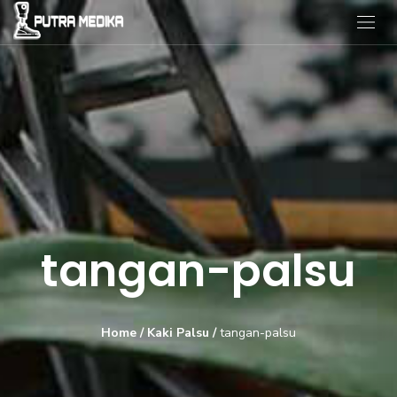
tangan-palsu
Home
/
Kaki Palsu
/
tangan-palsu