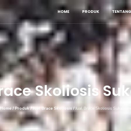
HOME
PRODUK
TENTANG
race Skoliosis S
Home
/
Produk
/
Jual Brace Skoliosis
/
Jual Brace Skoliosis Sukabum