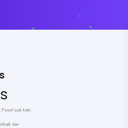
s
is
Pusat jual kaki
rbaik dan