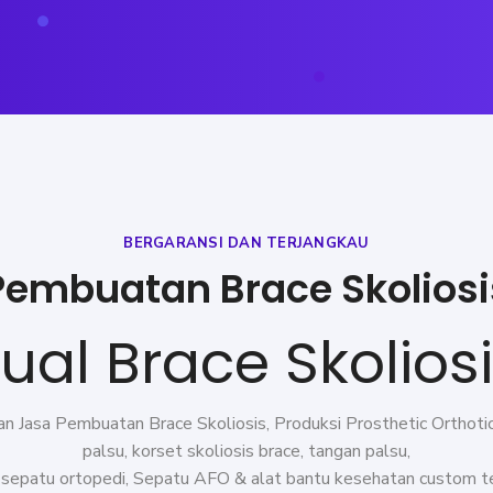
BERGARANSI DAN TERJANGKAU
Pembuatan Brace Skoliosi
ual Brace Skolios
n Jasa Pembuatan Brace Skoliosis, Produksi Prosthetic Orthotic 
palsu, korset skoliosis brace, tangan palsu,
u, sepatu ortopedi, Sepatu AFO &
alat bantu kesehatan
custom te