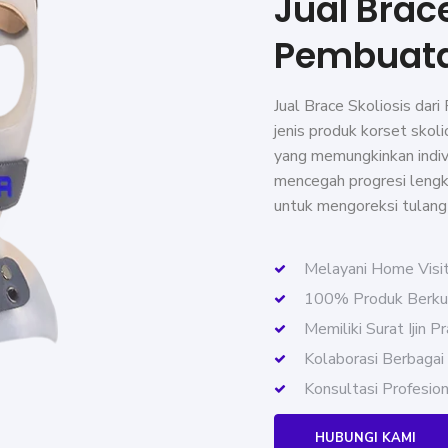
Jual Brac
Pembuata
Jual Brace Skoliosis dari
jenis produk korset skoli
yang memungkinkan indiv
mencegah progresi leng
untuk mengoreksi tulang
Melayani Home Visi
100% Produk Berkua
Memiliki Surat Ijin P
Kolaborasi Berbagai
Konsultasi Profesion
HUBUNGI KAMI