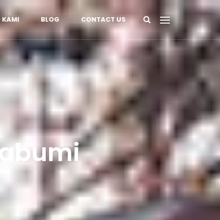
 KAMI
BLOG
CONTACT US
ukabumi
i