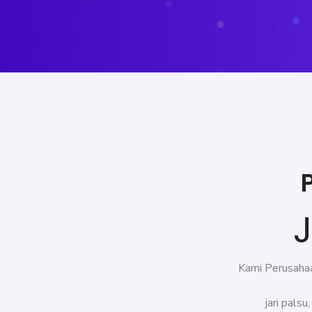
J
Kami Perusahaa
jari pals