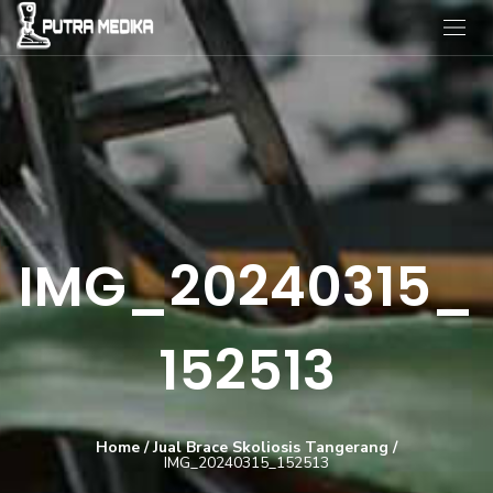
IMG_20240315_
152513
Home
/
Jual Brace Skoliosis Tangerang
/
IMG_20240315_152513