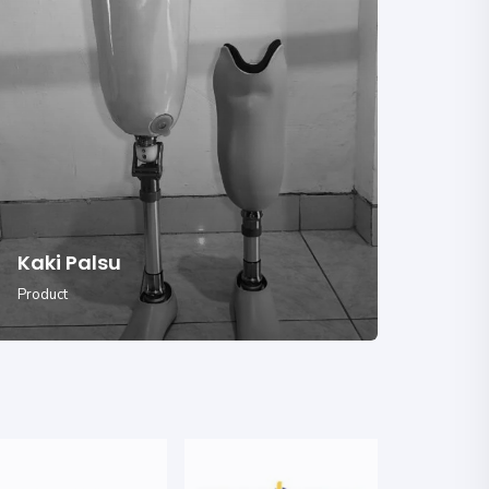
Kaki Palsu
Tan
Product
Produc