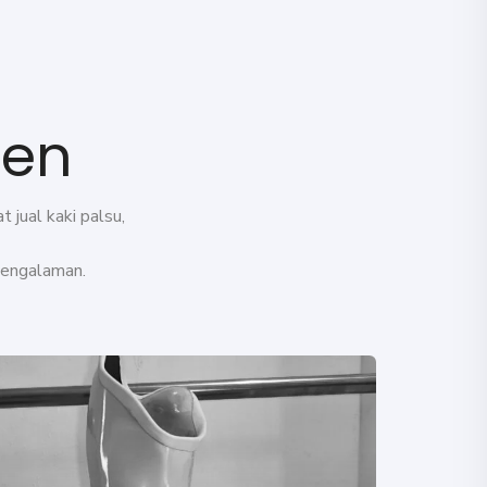
ten
 jual kaki palsu,
pengalaman.