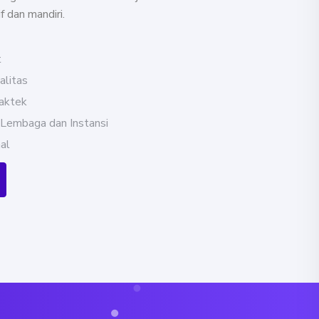
f dan mandiri.
t
litas
raktek
 Lembaga dan Instansi
al