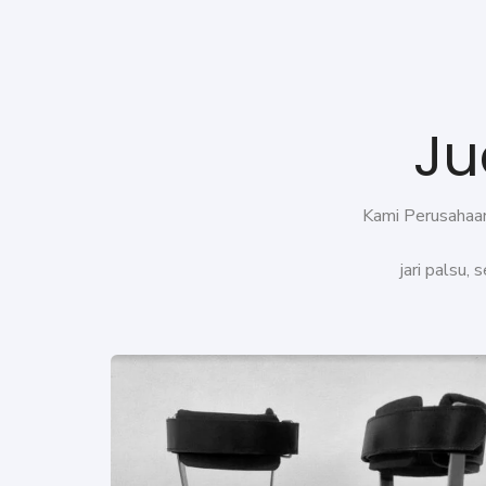
Ju
Kami Perusahaan 
jari palsu,