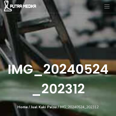
IMG_20240524
_202312
Home
/
Jual Kaki Palsu
/
IMG_20240524_202312