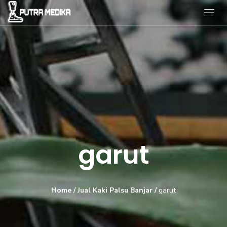
garut
Home
/
Jual Kaki Palsu Banjar
/
garut