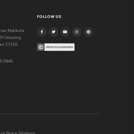
FOLLOW US
han Mahkota
09 Cimuning
asi 17155
8 0946
ual Brace Skoliosis