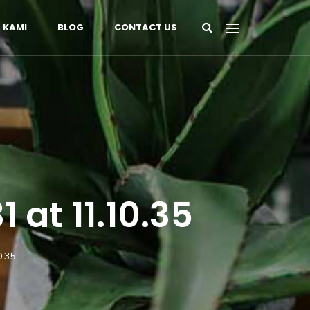
 KAMI
BLOG
CONTACT US
at 11.10.35
0.35