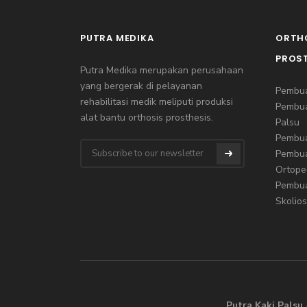
PUTRA MEDIKA
ORTH
PROS
Putra Medika merupakan perusahaan
yang bergerak di pelayanan
Pembua
rehabilitasi medik meliputi produksi
Pembu
alat bantu orthosis prosthesis.
Palsu
Pembua
Pembua
Ortope
Pembua
Skolios
Putra Kaki Palsu