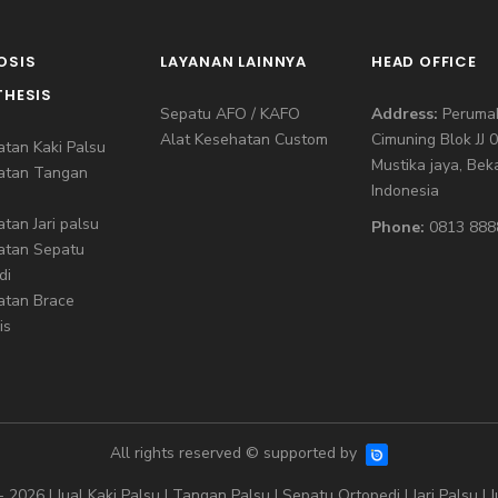
OSIS
LAYANAN LAINNYA
HEAD OFFICE
THESIS
Sepatu AFO / KAFO
Address:
Peruma
Alat Kesehatan Custom
Cimuning Blok JJ 
tan Kaki Palsu
Mustika jaya, Bek
atan Tangan
Indonesia
tan Jari palsu
Phone:
0813 888
tan Sepatu
di
tan Brace
is
All rights reserved © supported by
- 2026 |
Jual Kaki Palsu
|
Tangan Palsu
|
Sepatu Ortopedi
|
Jari Palsu
|
J