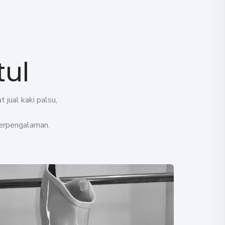
tul
 jual kaki palsu,
erpengalaman.