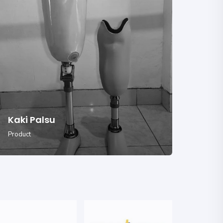
Kaki Palsu
Tan
Product
Produc