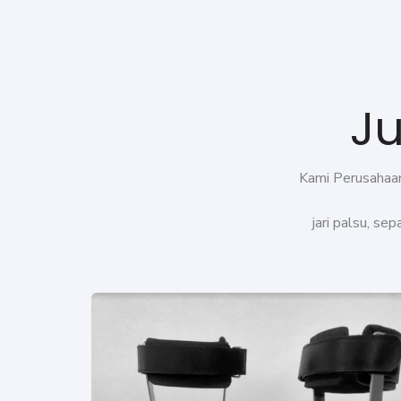
Ju
Kami Perusahaan 
jari palsu, se