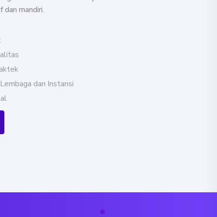
f dan mandiri.
t
litas
raktek
 Lembaga dan Instansi
al