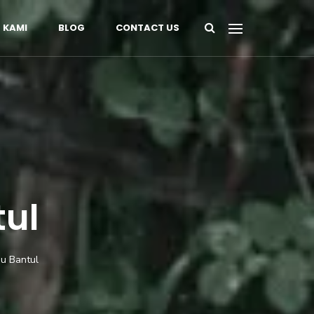
 KAMI
BLOG
CONTACT US
tul
su Bantul