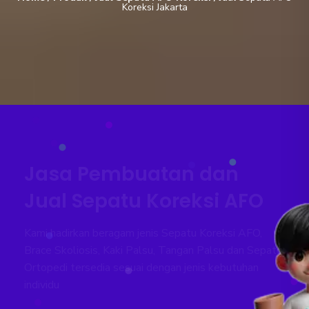
Koreksi Jakarta
Jasa Pembuatan dan
Jual Sepatu Koreksi AFO
Kami hadirkan beragam jenis Sepatu Koreksi AFO,
Brace Skoliosis, Kaki Palsu, Tangan Palsu dan Sepatu
Ortopedi tersedia sesuai dengan jenis kebutuhan
individu