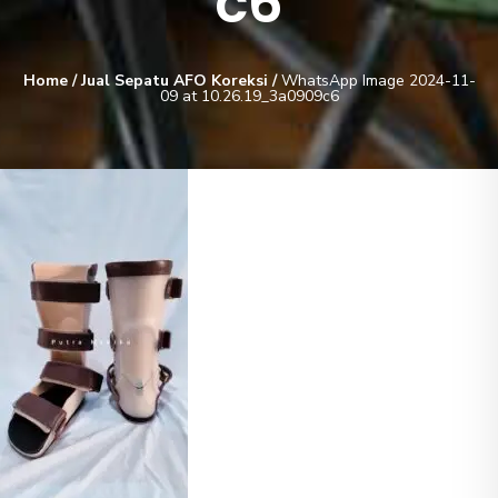
c6
Home
/
Jual Sepatu AFO Koreksi
/
WhatsApp Image 2024-11-
09 at 10.26.19_3a0909c6