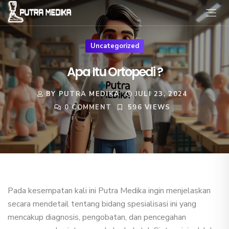
Uncategorized
Apa Itu Ortopedi ?
BY PUTRA MEDIKA
JULI 23, 2024
0 COMMENT
596 VIEWS
Pada kesempatan kali ini Putra Medika ingin menjelaskan
secara mendetail tentang bidang spesialisasi ini yang
mencakup diagnosis, pengobatan, dan pencegahan